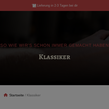
Skip
Lieferung in 2-3 Tagen bei dir
to
content
SO WIE WIR'S SCHON IMMER GEMACHT HABEN
Klassiker
Startseite
/
Klassiker