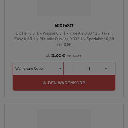
Mix Paket
1 x Hell 0,5l 1 x Weisse 0,5l 1 x Pale Ale 0,33l* 1 x Take it
Easy 0,33l 1 x Pils oder Dunkles 0,33l* 1 x Spezialbier 0,33l
oder 0,5l*.
11,00
€
ab
inkl. MwSt.
Mix Paket Menge
IN DEN WARENKORB