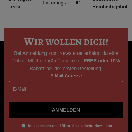
Lieferung ab 19€
bei dir
Reinheitsgebot
Wir wollen dich!
Bei Anmeldung zum Newsletter erhältst du eine
Tölzer Mühlfeldbräu Flasche for
FREE oder
10%
Rabatt
bei der ersten Bestellung.
E-Mail-Adresse
ANMELDEN
Ich abonniere den Tölzer Mühlfeldbräu Newsletter