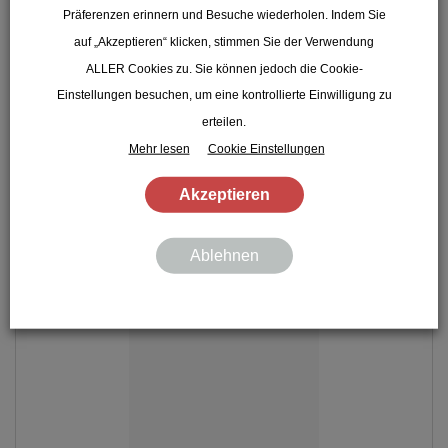
Naturtrüb und mit den typischen Weißbieraromen passt das
Präferenzen erinnern und Besuche wiederholen. Indem Sie
Bier optimal zur Brotzeit oder zu würzigen Speisen.
auf „Akzeptieren“ klicken, stimmen Sie der Verwendung
10,50
€
ab
inkl. MwSt. zzgl. Pfand
ALLER Cookies zu. Sie können jedoch die Cookie-
Einstellungen besuchen, um eine kontrollierte Einwilligung zu
Tölzer Weisse Menge
erteilen.
Mehr lesen
Cookie Einstellungen
IN DEN WARENKORB
Akzeptieren
Ablehnen