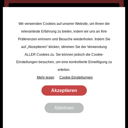
ANMELDEN
Wir verwenden Cookies auf unserer Website, um Ihnen die
Ich abonniere den Tölzer Mühlfeldbräu Newsletter
relevanteste Erfahrung zu bieten, indem wir uns an Ihre
Präferenzen erinnern und Besuche wiederholen. Indem Sie
auf „Akzeptieren“ klicken, stimmen Sie der Verwendung
ALLER Cookies zu. Sie können jedoch die Cookie-
Einstellungen besuchen, um eine kontrollierte Einwilligung zu
erteilen.
TÖLZER SHOP
Mehr lesen
Cookie Einstellungen
Akzeptieren
Saisonales Bier
Klassiker
Ablehnen
Unsere Specials
Brauerei
Eventservice