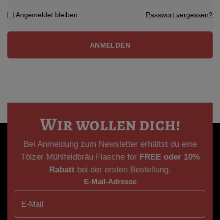
Angemeldet bleiben
Passwort vergessen?
ANMELDEN
Wir wollen dich!
Bei Anmeldung zum Newsletter erhältst du eine
Tölzer Mühlfeldbräu Flasche for
FREE oder
10%
Rabatt
bei der ersten Bestellung.
E-Mail-Adresse