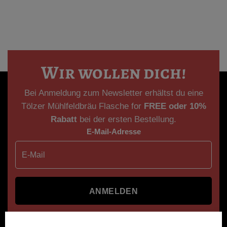
Wir wollen dich!
Bei Anmeldung zum Newsletter erhältst du eine
Tölzer Mühlfeldbräu Flasche for
FREE oder
10%
Rabatt
bei der ersten Bestellung.
E-Mail-Adresse
ANMELDEN
Ich abonniere den Tölzer Mühlfeldbräu Newsletter