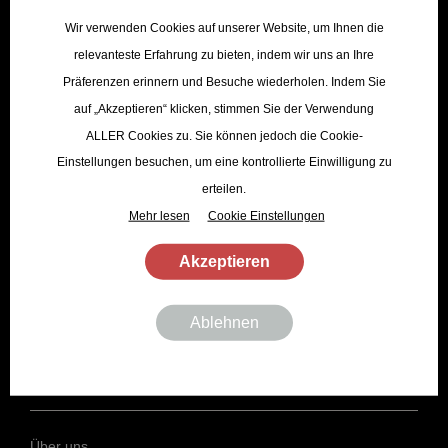
Wir verwenden Cookies auf unserer Website, um Ihnen die
relevanteste Erfahrung zu bieten, indem wir uns an Ihre
Präferenzen erinnern und Besuche wiederholen. Indem Sie
auf „Akzeptieren“ klicken, stimmen Sie der Verwendung
ALLER Cookies zu. Sie können jedoch die Cookie-
TÖLZER SHOP
Einstellungen besuchen, um eine kontrollierte Einwilligung zu
erteilen.
Mehr lesen
Cookie Einstellungen
Saisonales Bier
Klassiker
Akzeptieren
Unsere Specials
Brauerei
Ablehnen
Eventservice
DAS SIND WIR
Über uns