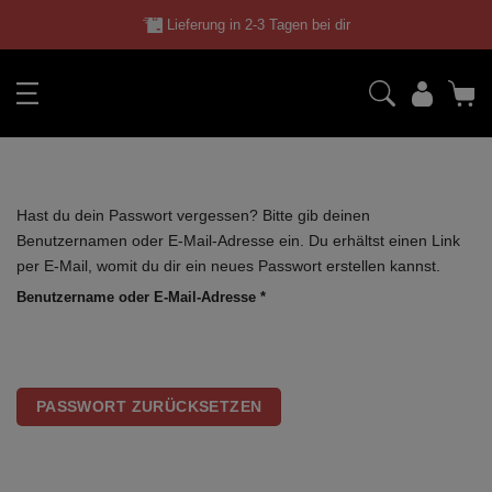
Skip
Lieferung in 2-3 Tagen bei dir
to
content
Hast du dein Passwort vergessen? Bitte gib deinen
Benutzernamen oder E-Mail-Adresse ein. Du erhältst einen Link
per E-Mail, womit du dir ein neues Passwort erstellen kannst.
Erforderlich
Benutzername oder E-Mail-Adresse
*
PASSWORT ZURÜCKSETZEN