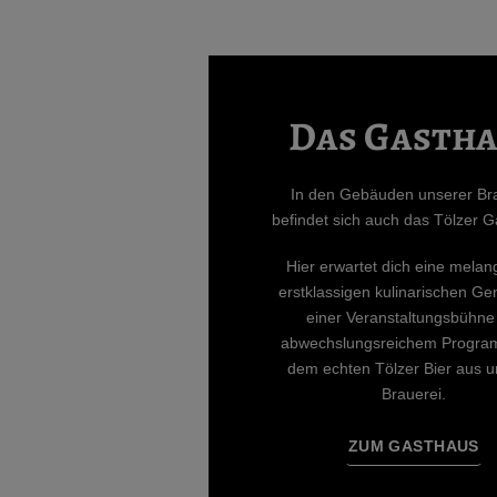
Das Gastha
In den Gebäuden unserer Br
befindet sich auch das Tölzer G
Hier erwartet dich eine mela
erstklassigen kulinarischen G
einer Veranstaltungsbühne
abwechslungsreichem Progra
dem echten Tölzer Bier aus u
Brauerei.
ZUM GASTHAUS