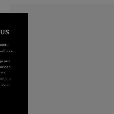
us
auerei
asthaus.
nge aus
enüssen,
 mit
mm und
nserer