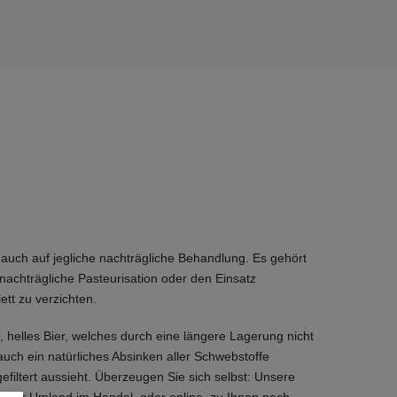
r auch auf jegliche nachträgliche Behandlung. Es gehört
 nachträgliche Pasteurisation oder den Einsatz
ett zu verzichten.
s, helles Bier, welches durch eine längere Lagerung nicht
uch ein natürliches Absinken aller Schwebstoffe
efiltert aussieht. Überzeugen Sie sich selbst: Unsere
chner Umland im Handel, oder online, zu Ihnen nach