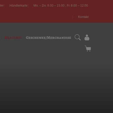
ler
Händlerkarte
Mo. – Do. 8.00 – 15.00 ; Fr. 8.00 – 12.00
Kontakt
e
Brauerei
Geschenke/Merchandise