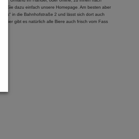
hen Sie dazu einfach unsere Homepage. Am besten aber
aus“ in die Bahnhofstraße 2 und lässt sich dort auch
! Hier gibt es natürlich alle Biere auch frisch vom Fass