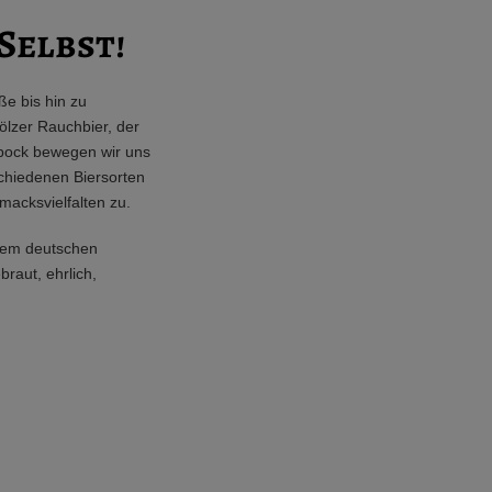
Selbst!
ße bis hin zu
lzer Rauchbier, der
bock bewegen wir uns
schiedenen Biersorten
acksvielfalten zu.
dem deutschen
raut, ehrlich,