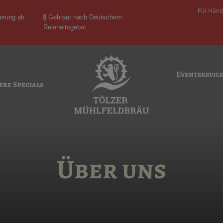
Für Händ
ferung ab
Gebraut nach Deutschem
Reinheitsgebot
Eventservic
ere Specials
Über uns