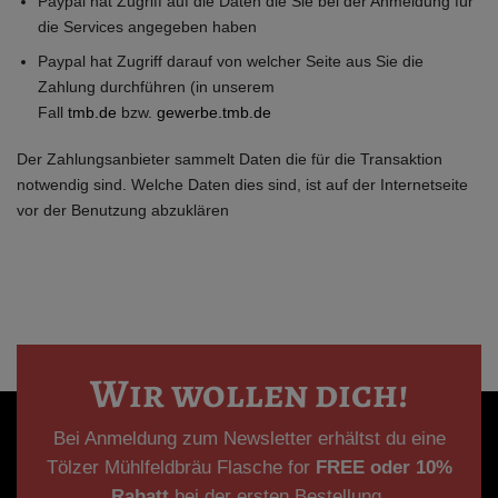
Paypal hat Zugriff auf die Daten die Sie bei der Anmeldung für
die Services angegeben haben
Paypal hat Zugriff darauf von welcher Seite aus Sie die
Zahlung durchführen (in unserem
Fall
tmb.de
bzw.
gewerbe.tmb.de
Der Zahlungsanbieter sammelt Daten die für die Transaktion
notwendig sind. Welche Daten dies sind, ist auf der Internetseite
vor der Benutzung abzuklären
Wir wollen dich!
Bei Anmeldung zum Newsletter erhältst du eine
Tölzer Mühlfeldbräu Flasche for
FREE oder
10%
Rabatt
bei der ersten Bestellung.