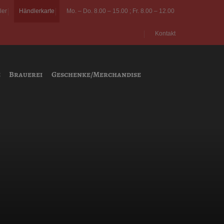
ler
Händlerkarte
Mo. – Do. 8.00 – 15.00 ; Fr. 8.00 – 12.00
Kontakt
e
Brauerei
Geschenke/Merchandise