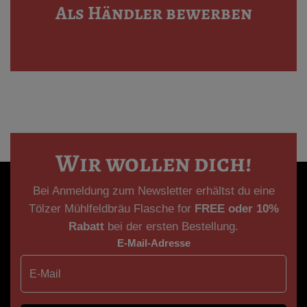
Als Händler bewerben
Wir wollen dich!
Bei Anmeldung zum Newsletter erhältst du eine
Tölzer Mühlfeldbräu Flasche for
FREE oder
10%
Rabatt
bei der ersten Bestellung.
E-Mail-Adresse